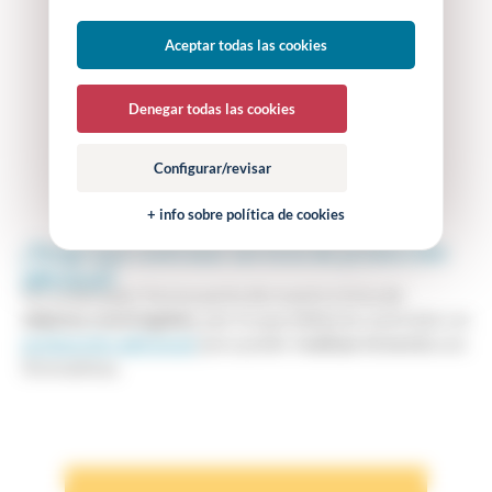
Aceptar todas las cookies
Denegar todas las cookies
Configurar/revisar
+ info sobre política de cookies
¿Tengo que contratar servicio de protección
adicional?
Un ordenador forma parte de nuestra lista de
objetos restringidos
, por lo que deberás contratar un
protección adicional
para poder
realizar el envío
con
Sinmaletas.