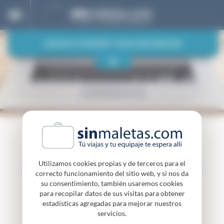
Panel de gestión de cookies
CALCULA TU ENVÍO Y VIAJA SIN MALETAS
ORIGEN
DESTINO
VIAJA SINMALETAS PASO A PASO
Solo ida
Ida y vuelta
PREPARA TU EQUIPAJE
Utilizamos cookies propias y de terceros para el
CALCULA Y RESERVA
CÓMO ENVIAR ORDENADORES
correcto funcionamiento del sitio web, y si nos da
su consentimiento, también usaremos cookies
para recopilar datos de sus visitas para obtener
estadísticas agregadas para mejorar nuestros
servicios.